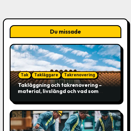
Du missade
Tak
Takläggare
Takrenovering
Takläggning och takrenovering –
material, livslängd och vad som
faktiskt avgör valet