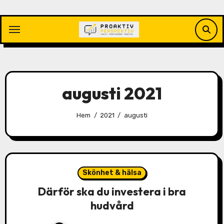
Hoppa
till
innehåll
augusti 2021
Hem
2021
augusti
Skönhet & hälsa
Därför ska du investera i bra
hudvård