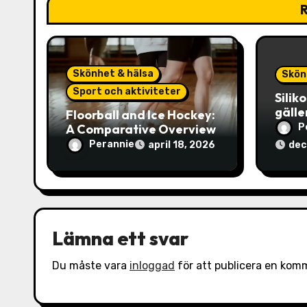
R
i
g
e
Skönhet & hälsa
Skön
Sport och aktiviteter
Silik
r
gälle
Floorball and Ice Hockey:
A Comparative Overview
P
i
Perannie
april 18, 2026
dec
n
g
Lämna ett svar
Du måste vara
inloggad
för att publicera en kom