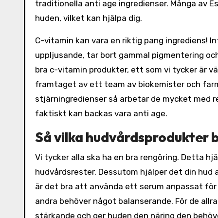
traditionella anti age ingredienser. Många av E
huden, vilket kan hjälpa dig.
C-vitamin kan vara en riktig pang ingrediens! I
uppljusande, tar bort gammal pigmentering och
bra c-vitamin produkter, ett som vi tycker är v
framtaget av ett team av biokemister och farm
stjärningredienser så arbetar de mycket med re
faktiskt kan backas vara anti age.
Så vilka hudvårdsprodukter 
Vi tycker alla ska ha en bra rengöring. Detta hj
hudvårdsrester. Dessutom hjälper det din hud 
är det bra att använda ett serum anpassat för
andra behöver något balanserande. För de allra
stärkande och ger huden den näring den behöv