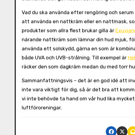
Vad du ska använda efter rengöring och serum be
att använda en nattkräm eller en nattmask, so
produkter som allra flest brukar gilla är
Exuvian
närande nattkräm som lämnar din hud mjuk, följ
använda ett solskydd, gärna en som är kombin
både UVA och UVB-strålning. Till exempel är
He
räcker den som dagkräm medan du med torr hud
Sammanfattningsvis – det är en god idé att inve
inte vara viktigt för dig, så är det bra att kom
vi inte behövde ta hand om vår hud lika mycket,
luftföroreningar.