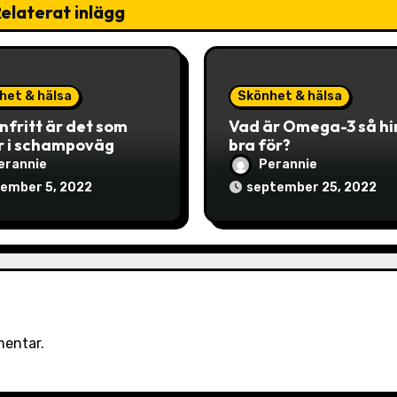
elaterat inlägg
het & hälsa
Skönhet & hälsa
onfritt är det som
Vad är Omega-3 så h
r i schampoväg
bra för?
erannie
Perannie
ember 5, 2022
september 25, 2022
mentar.