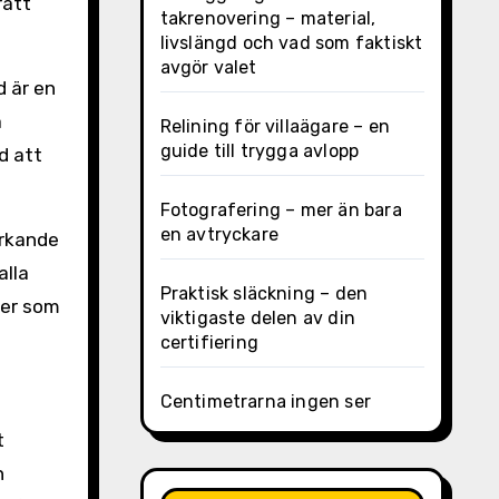
rätt
takrenovering – material,
livslängd och vad som faktiskt
avgör valet
d är en
a
Relining för villaägare – en
guide till trygga avlopp
d att
Fotografering – mer än bara
en avtryckare
ärkande
alla
Praktisk släckning – den
ser som
viktigaste delen av din
certifiering
Centimetrarna ingen ser
t
n