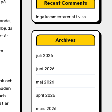
 på
Recent Comments
Inga kommentarer att visa.
kande,
erbjuda
t är
Archives
om
juli 2026
juni 2026
ink och
maj 2026
 huden
april 2026
och
et är
mars 2026