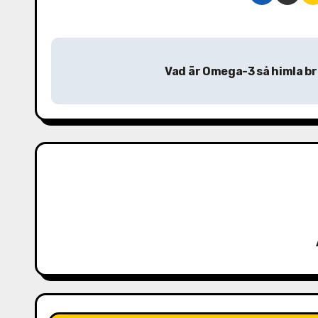
I
Vad är Omega-3 så himla br
n
l
ä
g
g
s
n
a
v