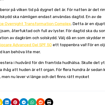
ror på vilken tid på dygnet det är. För natten är det rim
lskydd ska nämligen endast användas dagtid. En av de
ce Overnight Transformation Complex
. Detta är en djupt
sam, återfuktad och full av lyster. För dagtid ska du s
ation av dagkräm och solskydd. Välj då en som skyddar 
liocare Advanced Gel SPF 50
ett toppenbra val! För en olj
 kan behöva lite mer.
stera i hudvård för din framtida hudhälsa. Skulle det yt
ma ihåg att huden är ett organ. För flera hundra år sedan
 men nu lever vi länge och det finns rätt mycket