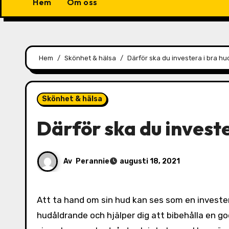
Hem
Om oss
Hem
Skönhet & hälsa
Därför ska du investera i bra h
Skönhet & hälsa
Därför ska du invest
Av
Perannie
augusti 18, 2021
Att ta hand om sin hud kan ses som en investering i framtiden, det sätter nämligen stopp för onödigt förtida
hudåldrande och hjälper dig att bibehålla en g