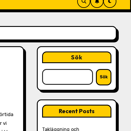
Sök
Sök
Recent Posts
 vi
Takläggning och