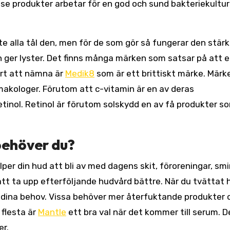
sse produkter arbetar för en god och sund bakteriekultur
nte alla tål den, men för de som gör så fungerar den stär
 ger lyster. Det finns många märken som satsar på att 
ärt att nämna är
Medik8
som är ett brittiskt märke. Märke
akologer. Förutom att c-vitamin är en av deras
tinol. Retinol är förutom solskydd en av få produkter s
behöver du?
älper din hud att bli av med dagens skit, föroreningar, sm
att ta upp efterföljande hudvård bättre. När du tvättat
 dina behov. Vissa behöver mer återfuktande produkter 
 flesta är
Mantle
ett bra val när det kommer till serum. D
er.