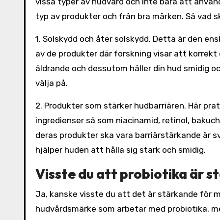
vissa typer av hudvård och inte bara att använ
typ av produkter och från bra märken. Så vad s
1. Solskydd och åter solskydd. Detta är den ens
av de produkter där forskning visar att korrek
åldrande och dessutom håller din hud smidig oc
välja på.
2. Produkter som stärker hudbarriären. Här pr
ingredienser så som niacinamid, retinol, bakuch
deras produkter ska vara barriärstärkande är 
hjälper huden att hålla sig stark och smidig.
Visste du att probiotika är 
Ja, kanske visste du att det är stärkande för
hudvårdsmärke som arbetar med probiotika, men