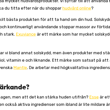
da mycket hudvårdsprodukter. Vi syftar till att använda 
ka du titta efter när du shoppar
hudvård online
?
kilt bästa produkten för att ta hand om din hud. Solskyd
t och kontinuerligt användande stoppar massor av förtid
h stark.
Exuviance
är ett märke som har mycket solskyd
atar vi bland annat solskydd, men även produkter med st
iol, vitamin e och liknande. Ett märke som satsat på att 
svenska
Mantle
. De arbetar med högkvalitativa ingredien
stärkande?
 magen, men att det kan stärka huden utifrån?
Esse
är et
 också aktiva ingredienser som ibland är lite mildare ä