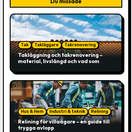
Du missade
Tak
Takläggare
Takrenovering
Takläggning och takrenovering –
material, livslängd och vad som
faktiskt avgör valet
Hus & Hem
Industri & teknik
Relining
Relining för villaägare – en guide till
trygga avlopp