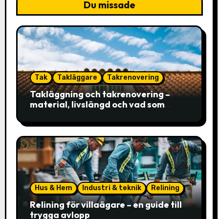
Du missade
Tak
Takläggare
Takrenovering
Takläggning och takrenovering –
material, livslängd och vad som
faktiskt avgör valet
Hus & Hem
Industri & teknik
Relining
Relining för villaägare – en guide till
trygga avlopp