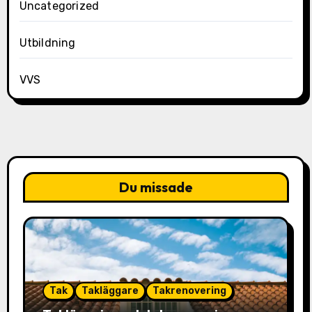
Uncategorized
Utbildning
VVS
Du missade
Tak
Takläggare
Takrenovering