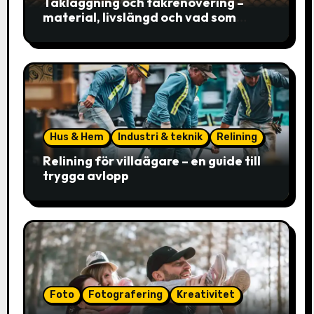
Takläggning och takrenovering –
material, livslängd och vad som
faktiskt avgör valet
Hus & Hem
Industri & teknik
Relining
Relining för villaägare – en guide till
trygga avlopp
Foto
Fotografering
Kreativitet