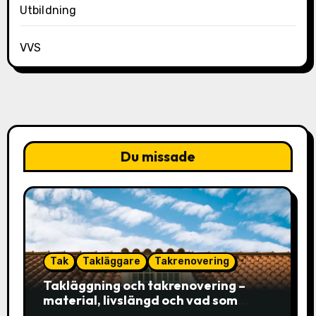
Utbildning
VVS
Du missade
Tak
Takläggare
Takrenovering
Takläggning och takrenovering –
material, livslängd och vad som
faktiskt avgör valet