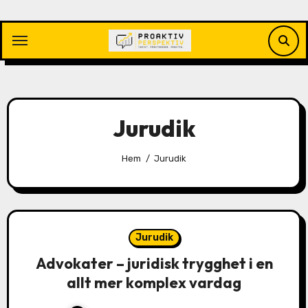
Hoppa
till
innehåll
Jurudik
Hem
Jurudik
Jurudik
Advokater – juridisk trygghet i en
allt mer komplex vardag