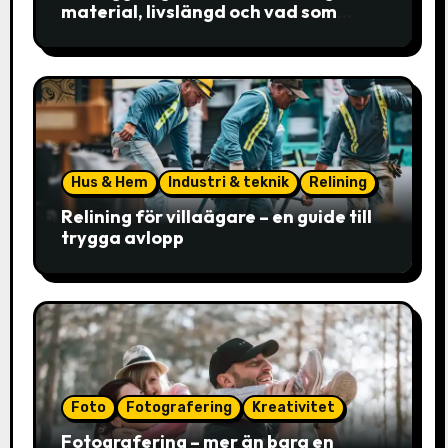
material, livslängd och vad som
faktiskt avgör valet
Hus & Hem
Industri & teknik
Relining
Relining för villaägare – en guide till
trygga avlopp
Foto
Fotografering
Kreativitet
Fotografering – mer än bara en