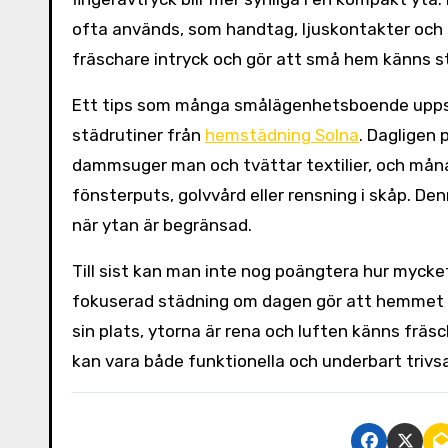
ofta används, som handtag, ljuskontakter och s
fräschare intryck och gör att små hem känns stö
Ett tips som många smålägenhetsboende uppska
städrutiner från
hemstädning Solna
. Dagligen 
dammsuger man och tvättar textilier, och måna
fönsterputs, golvvård eller rensning i skåp. D
när ytan är begränsad.
Till sist kan man inte nog poängtera hur mycke
fokuserad städning om dagen gör att hemmet kä
sin plats, ytorna är rena och luften känns frä
kan vara både funktionella och underbart triv