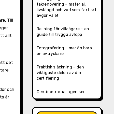
takrenovering – material,
livslängd och vad som faktiskt
avgör valet
e. Till
ngar
Relining för villaägare – en
guide till trygga avlopp
t allt
Fotografering – mer än bara
en avtryckare
att det
Praktisk släckning – den
ttare
viktigaste delen av din
certifiering
dor och
Centimetrarna ingen ser
ts är