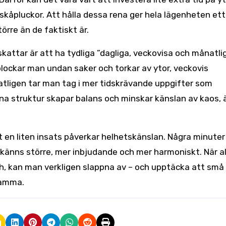
kåpluckor. Att hålla dessa rena ger hela lägenheten ett
rre än de faktiskt är.
ttar är att ha tydliga ”dagliga, veckovisa och månatli
plockar man undan saker och torkar av ytor, veckovis
tligen tar man tag i mer tidskrävande uppgifter som
enna struktur skapar balans och minskar känslan av kaos,
t en liten insats påverkar helhetskänslan. Några minuter
nns större, mer inbjudande och mer harmoniskt. När al
sch, kan man verkligen slappna av – och upptäcka att sm
samma.