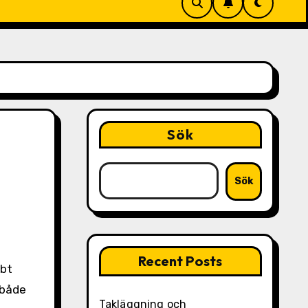
Sök
Sök
Recent Posts
 både
Takläggning och