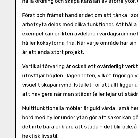
hålla ordning och skapa känslan av större ytor
Först och främst handlar det om att tänka i zo
arbetsyta delas med olika funktioner. Att hålla
exempel kan en liten avdelare i vardagsrumme
håller köksytorna fria. När varje område har sin
är ett enda stort projekt.
Vertikal förvaring är också ett ovärderligt ver
utnyttjar höjden i lägenheten, vilket frigör gol
visuellt skapar rymd. Istället för att allt ligger
att navigera när man städar (eller lejar ut städn
Multifunktionella möbler är guld värda i små h
bord med hyllor under ytan gör att saker kan gö
det inte bara enklare att städa – det blir ocks
hektisk livsstil.