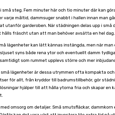
 i små steg. Fem minuter här och tio minuter där kan gör
er varje måltid, dammsuger snabbt i hallen innan man gå
nat utanför garderoben. När städningen delas upp i små d
 hålls fräscht utan att man behöver avsätta en hel dag.
. Små lägenheter kan lätt kännas instängda, men när man
gsljuset syns både rena ytor och eventuellt damm tydliga
s, samtidigt som rummet upplevs större och mer inbjudan
I små lägenheter är dessa utrymmen ofta kompakta och
atser för allt, från kryddor till badrumstillbehör, gör städ
sningar hjälper till att hålla ytorna fria och skapar en 
t.
da med omsorg om detaljer. Små smutsfläckar, dammkorn e
 Därför kan det vara värt att investera lite extra tid på 