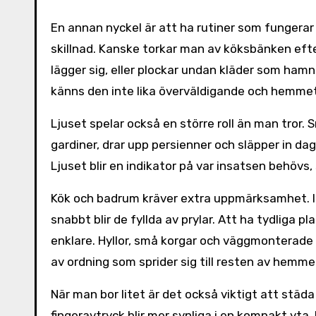
En annan nyckel är att ha rutiner som fungerar
skillnad. Kanske torkar man av köksbänken eft
lägger sig, eller plockar undan kläder som ham
känns den inte lika överväldigande och hemmet
Ljuset spelar också en större roll än man tror
gardiner, drar upp persienner och släpper in da
Ljuset blir en indikator på var insatsen behöv
Kök och badrum kräver extra uppmärksamhet. 
snabbt blir de fyllda av prylar. Att ha tydliga pl
enklare. Hyllor, små korgar och väggmonterade lö
av ordning som sprider sig till resten av hemme
När man bor litet är det också viktigt att stä
fingeravtryck blir mer synliga i en kompakt yta.