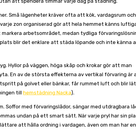
, utan att spendera timmar varje dag på städning.
ner. Små lägenheter kräver ofta att kök, vardagsrum och
 varje zon organiserad gör att hela hemmet känns luftigar
t markera arbetsområdet, medan tydliga förvaringslösni
 plats blir det enklare att städa löpande och inte känna at
ktyg. Hyllor på väggen, höga skåp och krokar gör att man
vyta. En av de största effekterna av vertikal förvaring är 
 utspritt på golvet eller bänkar, får rummet luft och blir lä
ingen till
hemstädning Nacka
).
em. Soffor med förvaringslådor, sängar med utdragbara lå
mmas undan på ett smart sätt. När varje pryl har sin pla
å lättare att hålla ordning i vardagen, även om man har en