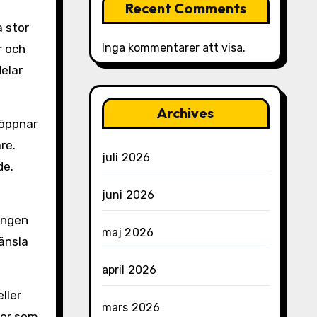
Recent Comments
a stor
Inga kommentarer att visa.
r och
elar
Archives
 öppnar
re.
juli 2026
de.
juni 2026
ningen
maj 2026
känsla
april 2026
ller
mars 2026
ytor som