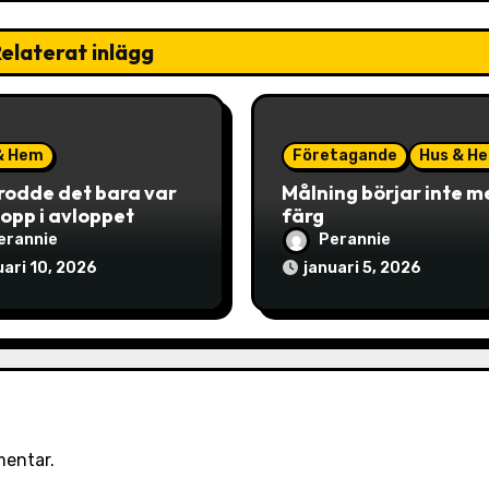
elaterat inlägg
& Hem
Företagande
Hus & H
rodde det bara var
Målning börjar inte m
topp i avloppet
färg
erannie
Perannie
uari 10, 2026
januari 5, 2026
mentar.