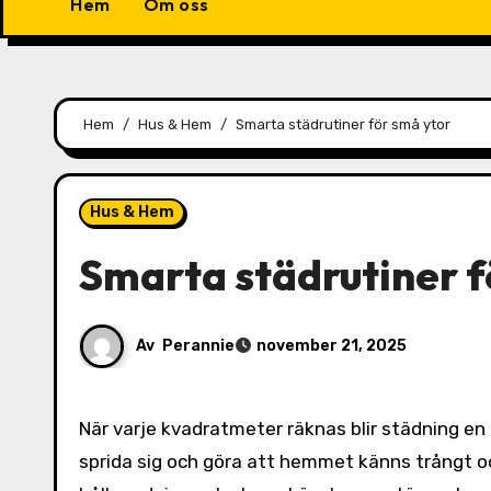
Hem
Om oss
Hem
Hus & Hem
Smarta städrutiner för små ytor
Hus & Hem
Smarta städrutiner f
Av
Perannie
november 21, 2025
När varje kvadratmeter räknas blir städning en annan typ av utmaning. I små lägenheter kan röran snabbt
sprida sig och göra att hemmet känns trångt 