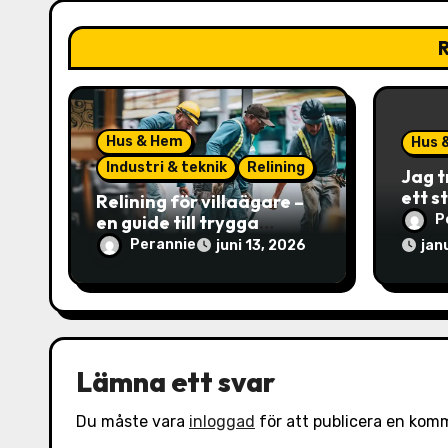
i
R
g
e
Hus & Hem
Hus 
r
Industri & teknik
Relining
Jag t
i
ett s
Relining för villaägare –
en guide till trygga
P
n
avlopp
Perannie
juni 13, 2026
jan
g
Lämna ett svar
Du måste vara
inloggad
för att publicera en kom