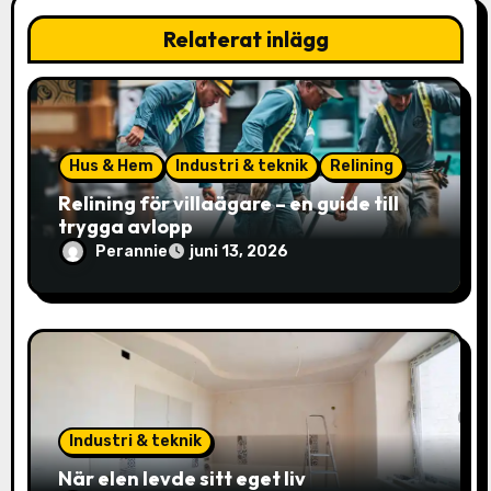
i
Relaterat inlägg
g
e
r
Hus & Hem
Industri & teknik
Relining
Relining för villaägare – en guide till
i
trygga avlopp
n
Perannie
juni 13, 2026
g
Industri & teknik
När elen levde sitt eget liv