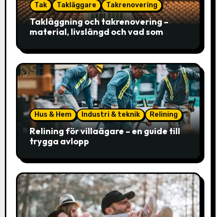
Tak
Takläggare
Takrenovering
Takläggning och takrenovering –
material, livslängd och vad som
faktiskt avgör valet
Hus & Hem
Industri & teknik
Relining
Relining för villaägare – en guide till
trygga avlopp