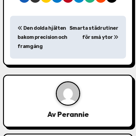
I
Den dolda hjälten
Smarta städrutiner
n
bakom precision och
för små ytor
l
framgång
ä
g
g
s
n
Av
Perannie
a
v