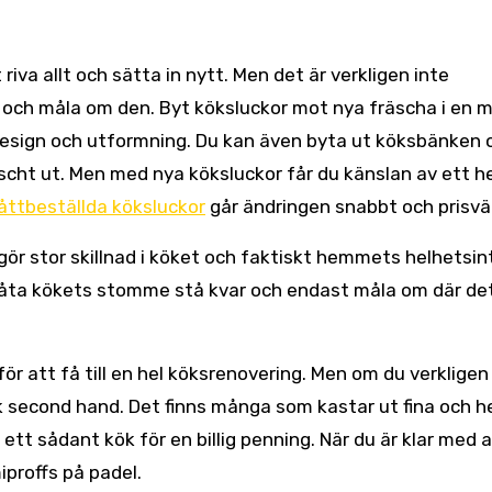
riva allt och sätta in nytt. Men det är verkligen inte
 och måla om den. Byt köksluckor mot nya fräscha i en 
ets design och utformning. Du kan även byta ut köksbänken 
räscht ut. Men med nya köksluckor får du känslan av ett h
ttbeställda köksluckor
går ändringen snabbt och prisvä
gör stor skillnad i köket och faktiskt hemmets helhetsin
låta kökets stomme stå kvar och endast måla om där de
ör att få till en hel köksrenovering. Men om du verkligen v
ök second hand. Det finns många som kastar ut fina och h
tt sådant kök för en billig penning. När du är klar med at
iproffs på padel.