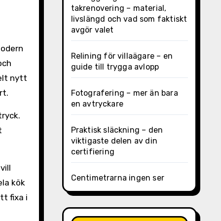
takrenovering – material,
livslängd och vad som faktiskt
avgör valet
modern
Relining för villaägare – en
och
guide till trygga avlopp
elt nytt
rt.
Fotografering – mer än bara
en avtryckare
tryck.
t
Praktisk släckning – den
viktigaste delen av din
certifiering
ill
Centimetrarna ingen ser
ela kök
t fixa i