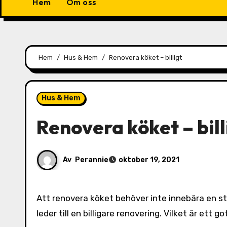
Hem
Om oss
Hem
Hus & Hem
Renovera köket – billigt
Hus & Hem
Renovera köket – bill
Av
Perannie
oktober 19, 2021
Att renovera köket behöver inte innebära en stor summa pengar. Det finns alltid olika tillvägagångssätt som
leder till en billigare renovering. Vilket är ett