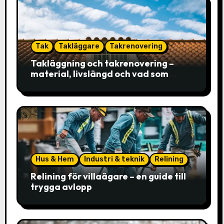
Tak
Takläggare
Takrenovering
Takläggning och takrenovering –
material, livslängd och vad som
faktiskt avgör valet
Hus & Hem
Industri & teknik
Relining
Relining för villaägare – en guide till
trygga avlopp