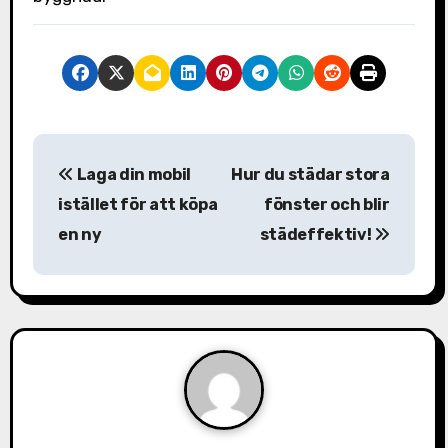
I
Laga din mobil
Hur du städar stora
n
istället för att köpa
fönster och blir
l
en ny
städeffektiv!
ä
g
g
s
n