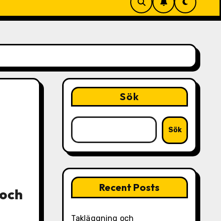
Sök
Sök
Recent Posts
 och
Takläggning och