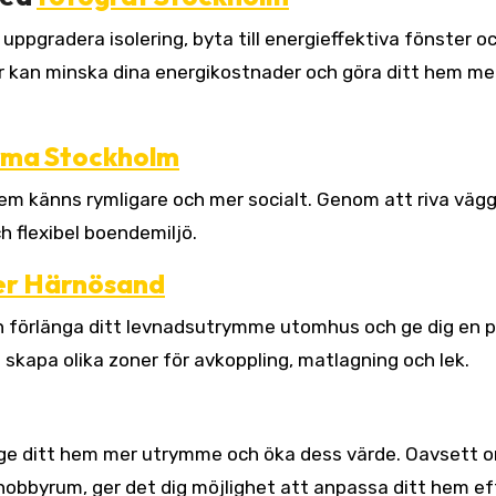
ppgradera isolering, byta till energieffektiva fönster o
der kan minska dina energikostnader och göra ditt hem me
rma Stockholm
em känns rymligare och mer socialt. Genom att riva väg
 flexibel boendemiljö.
er Härnösand
an förlänga ditt levnadsutrymme utomhus och ge dig en p
 skapa olika zoner för avkoppling, matlagning och lek.
an ge ditt hem mer utrymme och öka dess värde. Oavsett 
hobbyrum, ger det dig möjlighet att anpassa ditt hem ef