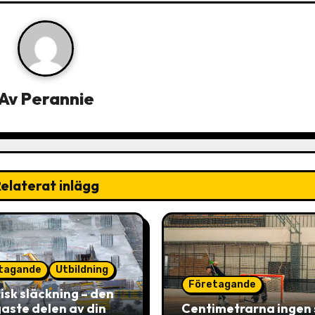
Av
Perannie
elaterat inlägg
tagande
Utbildning
Företagande
isk släckning – den
gaste delen av din
Centimetrarna ingen 