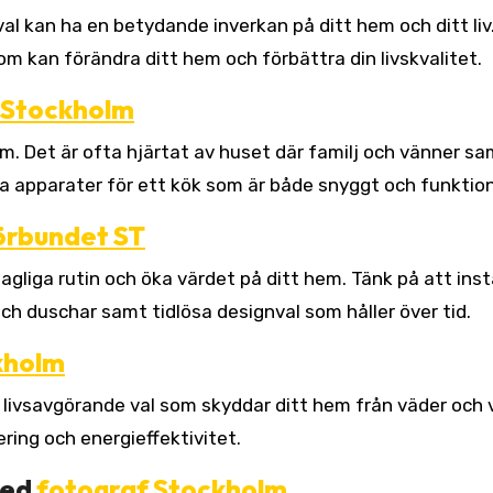
om kan förändra ditt hem och förbättra din livskvalitet.
 Stockholm
m. Det är ofta hjärtat av huset där familj och vänner sa
va apparater för ett kök som är både snyggt och funktion
örbundet ST
gliga rutin och öka värdet på ditt hem. Tänk på att inst
ch duschar samt tidlösa designval som håller över tid.
kholm
 livsavgörande val som skyddar ditt hem från väder och v
ring och energieffektivitet.
med
fotograf Stockholm