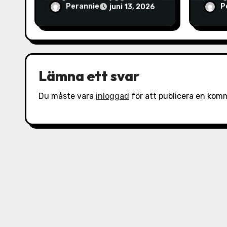
n
avlopp
certi
Perannie
P
juni 13, 2026
g
Lämna ett svar
Du måste vara
inloggad
för att publicera en kom