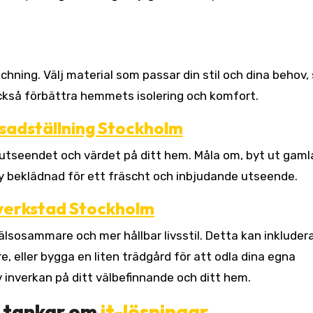
hning. Välj material som passar din stil och dina behov
n också förbättra hemmets isolering och komfort.
sadställning Stockholm
utseendet och värdet på ditt hem. Måla om, byt ut gaml
 ny beklädnad för ett fräscht och inbjudande utseende.
lverkstad Stockholm
älsosammare och mer hållbar livsstil. Detta kan inkluder
 eller bygga en liten trädgård för att odla dina egna
 inverkan på ditt välbefinnande och ditt hem.
e tankar om
it-lösningar