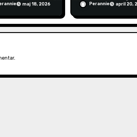
fiering
erannie
Perannie
maj 18, 2026
april 20,
mentar.