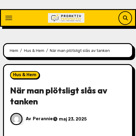
Hoppa
till
innehåll
Hem
Hus & Hem
När man plötsligt slås av tanken
Hus & Hem
När man plötsligt slås av
tanken
Av
Perannie
maj 23, 2025