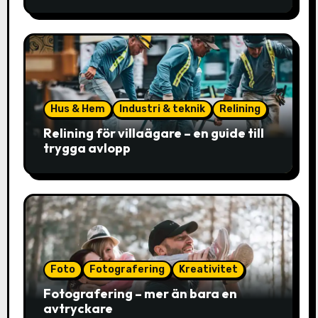
faktiskt avgör valet
Hus & Hem
Industri & teknik
Relining
Relining för villaägare – en guide till
trygga avlopp
Foto
Fotografering
Kreativitet
Fotografering – mer än bara en
avtryckare