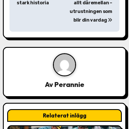
stark historia
allt däremellan –
l
utrustningen som
blir din vardag
ä
g
g
s
n
a
Av
Perannie
v
i
Relaterat inlägg
g