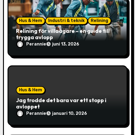
e
r
Hus & Hem
Industri & teknik
Relining
i
Relining för villaägare – en guide till
n
trygga avlopp
Perannie
juni 13, 2026
g
Hus & Hem
Jag trodde det bara var ett stopp i
avloppet
Perannie
januari 10, 2026