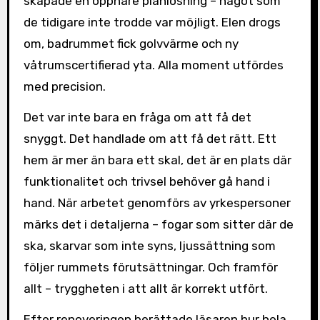
skapade en öppnare planlösning – något som
de tidigare inte trodde var möjligt. Elen drogs
om, badrummet fick golvvärme och ny
våtrumscertifierad yta. Alla moment utfördes
med precision.
Det var inte bara en fråga om att få det
snyggt. Det handlade om att få det rätt. Ett
hem är mer än bara ett skal, det är en plats där
funktionalitet och trivsel behöver gå hand i
hand. När arbetet genomförs av yrkespersoner
märks det i detaljerna – fogar som sitter där de
ska, skarvar som inte syns, ljussättning som
följer rummets förutsättningar. Och framför
allt – tryggheten i att allt är korrekt utfört.
Efter renoveringen berättade läsaren hur hela