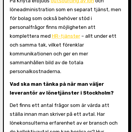
På Knyta erbjuds
outsourcing av lön
och
löneadministration som en separat tjänst, men
för bolag som också behöver stöd i
personalfrågor finns möjligheten att
komplettera med
HR-tjänster
– allt under ett
och samma tak, vilket förenklar
kommunikationen och ger en mer
sammanhållen bild av de totala
personalkostnaderna.
Vad ska man tänka på när man väljer
leverantör av lönetjänster i Stockholm?
Det finns ett antal frågor som är värda att
ställa innan man skriver på ett avtal. Har
lönekonsulterna erfarenhet av er bransch och
de kollektivavtal som kan beröra er? Hur