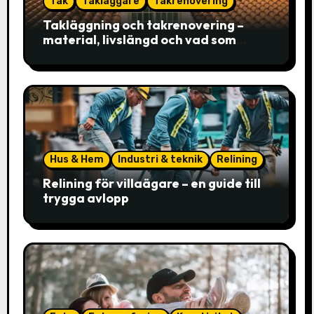
Tak
Takläggare
Takrenovering
Takläggning och takrenovering –
material, livslängd och vad som
faktiskt avgör valet
Hus & Hem
Industri & teknik
Relining
Relining för villaägare – en guide till
trygga avlopp