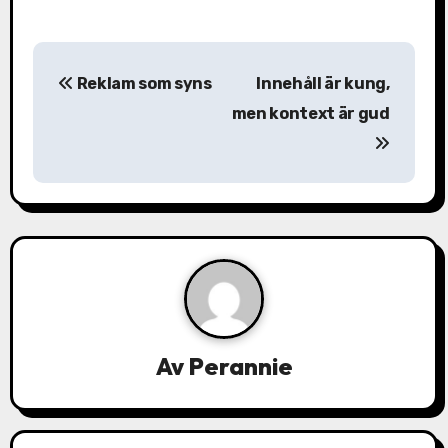
I
Reklam som syns
Innehåll är kung,
n
men kontext är gud
l
ä
g
g
s
n
Av
Perannie
a
v