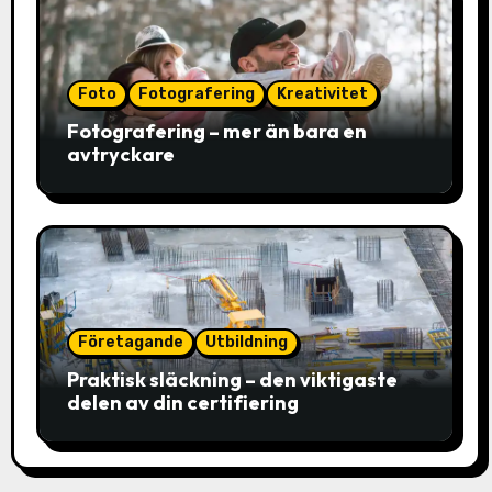
Foto
Fotografering
Kreativitet
Fotografering – mer än bara en
avtryckare
Företagande
Utbildning
Praktisk släckning – den viktigaste
delen av din certifiering