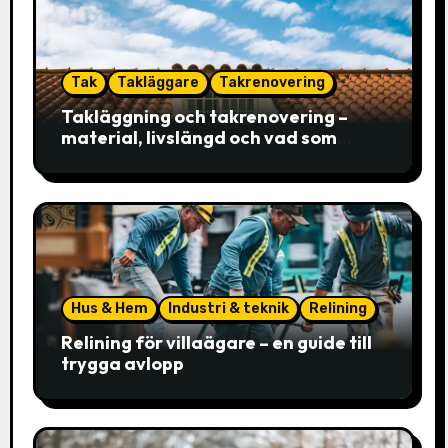
Tak
Takläggare
Takrenovering
Takläggning och takrenovering –
material, livslängd och vad som
faktiskt avgör valet
Hus & Hem
Industri & teknik
Relining
Relining för villaägare – en guide till
trygga avlopp