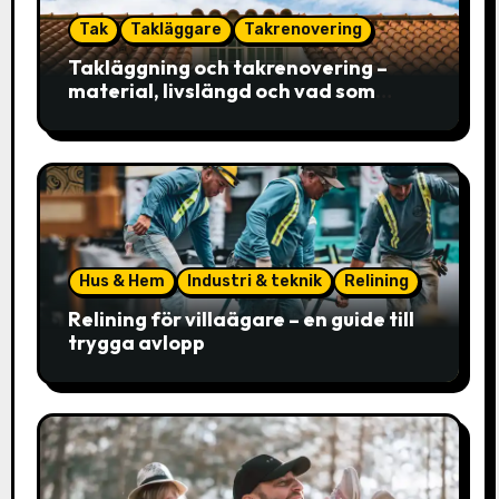
Tak
Takläggare
Takrenovering
Takläggning och takrenovering –
material, livslängd och vad som
faktiskt avgör valet
Hus & Hem
Industri & teknik
Relining
Relining för villaägare – en guide till
trygga avlopp