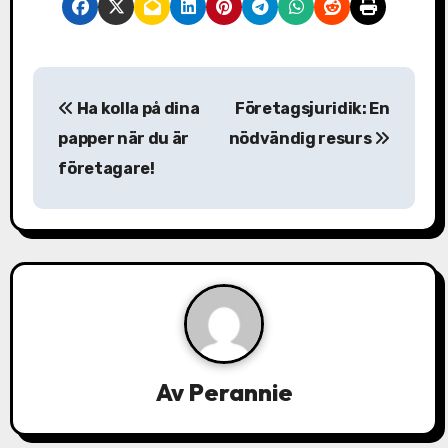
I
Ha kolla på dina
Företagsjuridik: En
n
papper när du är
nödvändig resurs
l
företagare!
ä
g
g
s
n
Av
Perannie
a