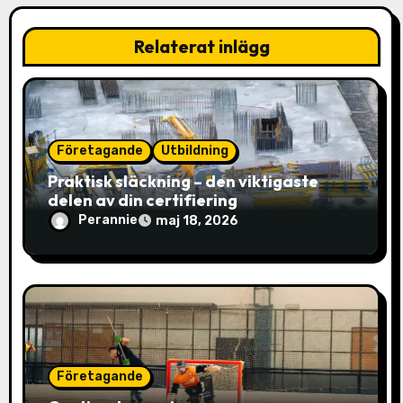
v
i
Relaterat inlägg
g
e
r
Företagande
Utbildning
Praktisk släckning – den viktigaste
i
delen av din certifiering
n
Perannie
maj 18, 2026
g
Företagande