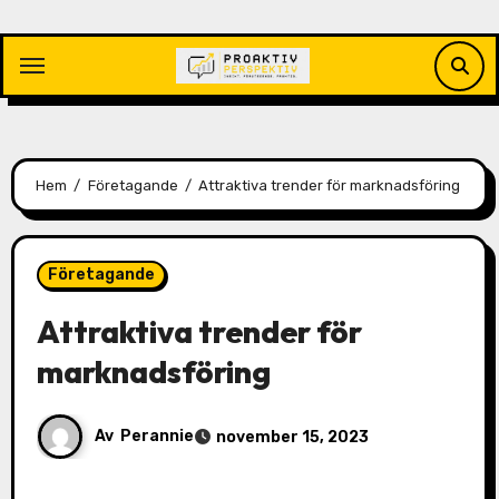
Hoppa
till
innehåll
Hem
Företagande
Attraktiva trender för marknadsföring
Företagande
Attraktiva trender för
marknadsföring
Av
Perannie
november 15, 2023